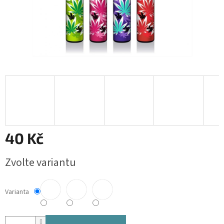
40 Kč
Měrná
Zvolte variantu
cena:
Varianta