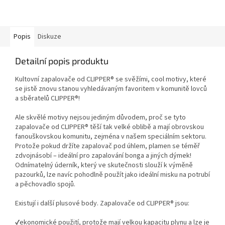
Popis
Diskuze
Detailní popis produktu
Kultovní zapalovače od CLIPPER® se svěžími, cool motivy, které
se jistě znovu stanou vyhledávaným favoritem v komunitě lovců
a sběratelů CLIPPER®!
Ale skvělé motivy nejsou jediným důvodem, proč se tyto
zapalovače od CLIPPER® těší tak velké oblibě a mají obrovskou
fanouškovskou komunitu, zejména v našem speciálním sektoru.
Protože pokud držíte zapalovač pod úhlem, plamen se téměř
zdvojnásobí – ideální pro zapalování bonga a jiných dýmek!
Odnímatelný úderník, který ve skutečnosti slouží k výměně
pazourků, lze navíc pohodlně použít jako ideální misku na potrubí
a pěchovadlo spojů.
Existují i ​​další plusové body. Zapalovače od CLIPPER® jsou:
✔️ekonomické použití, protože mají velkou kapacitu plynu a lze je