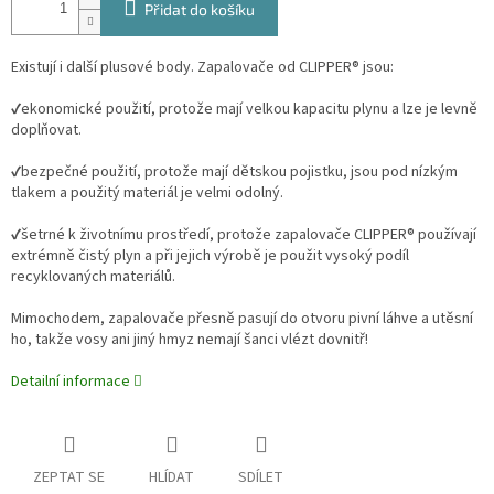
Přidat do košíku
Existují i ​​další plusové body. Zapalovače od CLIPPER® jsou:
✔️ekonomické použití, protože mají velkou kapacitu plynu a lze je levně
doplňovat.
✔️bezpečné použití, protože mají dětskou pojistku, jsou pod nízkým
tlakem a použitý materiál je velmi odolný.
✔️šetrné k životnímu prostředí, protože zapalovače CLIPPER® používají
extrémně čistý plyn a při jejich výrobě je použit vysoký podíl
recyklovaných materiálů.
Mimochodem, zapalovače přesně pasují do otvoru pivní láhve a utěsní
ho, takže vosy ani jiný hmyz nemají šanci vlézt dovnitř!
Detailní informace
ZEPTAT SE
HLÍDAT
SDÍLET