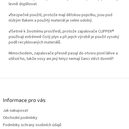
levně doplňovat.
✔️bezpečné použití, protože mají dětskou pojistku, jsou pod
nízkým tlakem a použitý materiál je velmi odolný.
✔️šetrné k životnímu prostředí, protože zapalovače CLIPPER®
používají extrémně čistý plyn a při jejich výrobě je použit vysoký
podíl recyklovaných materiálů.
Mimochodem, zapalovače přesně pasují do otvoru pivní láhve a
utěsní ho, takže vosy ani jiný hmyz nemají šanci vlézt dovnitř!
Z
á
p
a
Informace pro vás
t
Jak nakupovat
í
Obchodní podmínky
Podmínky ochrany osobních údajů