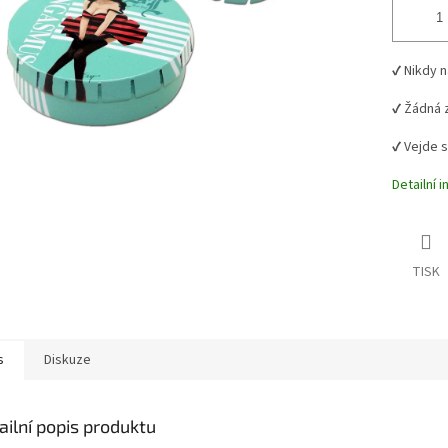
✔️ Nikdy 
✔️ Žádná 
✔️ Vejde 
Detailní 
TISK
s
Diskuze
ailní popis produktu