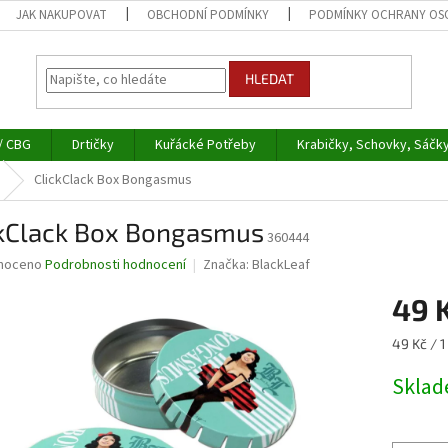
JAK NAKUPOVAT
OBCHODNÍ PODMÍNKY
PODMÍNKY OCHRANY OS
HLEDAT
/ CBG
Drtičky
Kuřácké Potřeby
Krabičky, Schovky, Sáčk
ClickClack Box Bongasmus
ckClack Box Bongasmus
360444
né
noceno
Podrobnosti hodnocení
Značka:
BlackLeaf
ní
49 
u
Měrná
49 Kč / 1
cena:
Skla
ek.