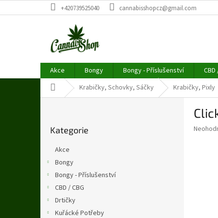
Přejít
+420739525040
cannabisshopcz@gmail.com
na
obsah
Akce
Bongy
Bongy - Příslušenství
CBD 
Domů
Krabičky, Schovky, Sáčky
Krabičky, Pixly
P
Cli
o
Přeskočit
s
Průměr
Neohod
Kategorie
kategorie
t
hodnoce
r
produkt
Akce
a
je
Bongy
0,0
n
z
Bongy - Příslušenství
n
5
í
CBD / CBG
hvězdič
p
Drtičky
a
Kuřácké Potřeby