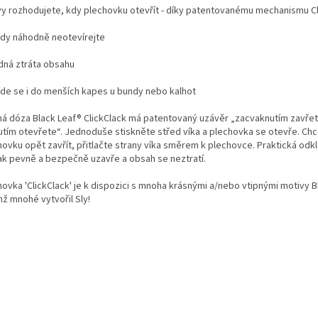
vy rozhodujete, kdy plechovku otevřít - díky patentovanému mechanismu Cl
ikdy náhodně neotevírejte
ádná ztráta obsahu
ejde se i do menších kapes u bundy nebo kalhot
ná dóza Black Leaf® ClickClack má patentovaný uzávěr „zacvaknutím zavřet
nutím otevřete“. Jednoduše stiskněte střed víka a plechovka se otevře. Chce
hovku opět zavřít, přitlačte strany víka směrem k plechovce. Praktická odk
ak pevně a bezpečně uzavře a obsah se neztratí.
hovka 'ClickClack' je k dispozici s mnoha krásnými a/nebo vtipnými motivy B
hž mnohé vytvořil Sly!