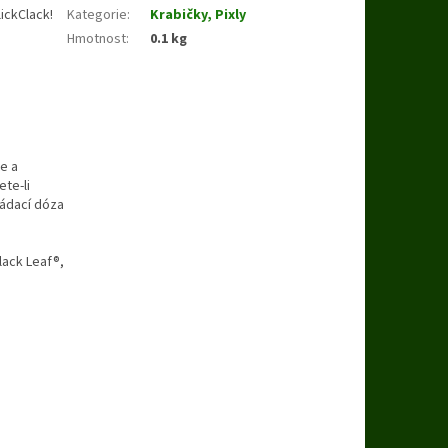
ickClack!
Kategorie
:
Krabičky, Pixly
Hmotnost
:
0.1 kg
e a
te-li
ládací dóza
lack Leaf®,