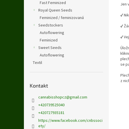
Fast Feminized
Jen 
Royal Queen Seeds
✔️ N
Feminized / feminizovaná
Seedstockers
✔️ Ž
Autoflowering
✔️ V
Feminized
Sweet Seeds
Úlož
klik
Autoflowering
plec
Textil
se p
Plec
z nic
Kontakt
cannabisshopcz
@
gmail.com
+420739525040
+420727935181
https://www.facebook.com/cnbssoci
ety/