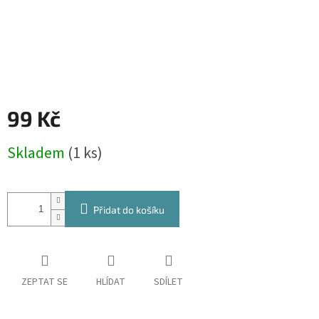
99 Kč
Měrná
Skladem
(1 ks)
cena:
Přidat do košíku
ZEPTAT SE
HLÍDAT
SDÍLET