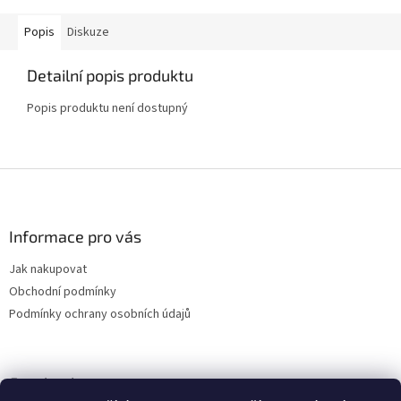
Popis
Diskuze
Detailní popis produktu
Popis produktu není dostupný
Z
á
p
a
Informace pro vás
t
Jak nakupovat
í
Obchodní podmínky
Podmínky ochrany osobních údajů
Facebook