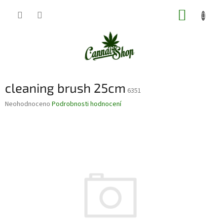
Přejít
NÁKUP
na
obsah
KOŠÍK
cleaning brush 25cm
6351
Průměrné
Neohodnoceno
Podrobnosti hodnocení
hodnocení
produktu
je
0,0
z
5
hvězdiček.