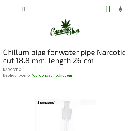
Přejít
NÁKUP
na
obsah
KOŠÍK
Chillum pipe for water pipe Narcotic
cut 18.8 mm, length 26 cm
NARCOTIC
Průměrné
Neohodnoceno
Podrobnosti hodnocení
hodnocení
produktu
je
0,0
z
5
hvězdiček.