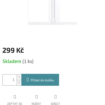
299 Kč
Měrná
Skladem
(1 ks)
cena:
Přidat do košíku
ZEPTAT SE
HLÍDAT
SDÍLET