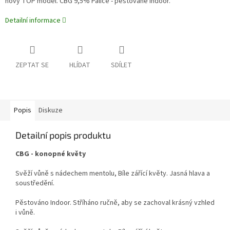
nový TOP model. CBG 9,5%
Palice - pěstované Indoor.
Detailní informace
ZEPTAT SE
HLÍDAT
SDÍLET
Popis
Diskuze
Detailní popis produktu
CBG - konopné květy
Svěží vůně s nádechem mentolu, Bíle zářící květy. Jasná hlava a
soustředění.
Pěstováno Indoor. Stříháno ručně, aby se zachoval krásný vzhled
i vůně.