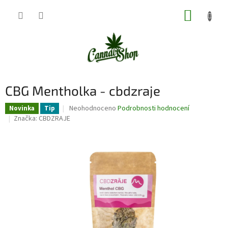
Přejít
NÁKUP
na
obsah
KOŠÍK
CBG Mentholka - cbdzraje
Průměrné
Neohodnoceno
Podrobnosti hodnocení
Novinka
Tip
hodnocení
Značka:
CBDZRAJE
produktu
je
0,0
z
5
hvězdiček.