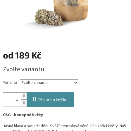
od
189 Kč
Měrná
Zvolte variantu
cena:
Varianta
Přidat do košíku
CBG - konopné květy
Jasná hlava a soustředění. Svěží mentolová vůně. Bíle zářící květy. Náš