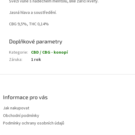
Svěží vůně s nádechem mentolu, Bíle zářící květy.
Jasná hlava a soustředění.
CBG 9,5%, THC 0,14%
Doplňkové parametry
Kategorie
:
CBD / CBG - konopí
Záruka
:
1 rok
Z
á
p
a
Informace pro vás
t
Jak nakupovat
í
Obchodní podmínky
Podmínky ochrany osobních údajů