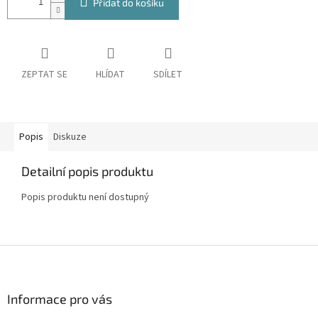
Přidat do košíku
ZEPTAT SE
HLÍDAT
SDÍLET
Popis
Diskuze
Detailní popis produktu
Popis produktu není dostupný
Z
á
p
a
Informace pro vás
t