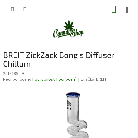
Přejít
NÁKUP
na
obsah
KOŠÍK
BREIT ZickZack Bong s Diffuser
Chillum
2018199-29
Průměrné
Neohodnoceno
Podrobnosti hodnocení
Značka:
BREIT
hodnocení
produktu
je
0,0
z
5
hvězdiček.