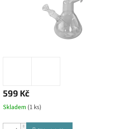
599 Kč
Měrná
Skladem
(1 ks)
cena: