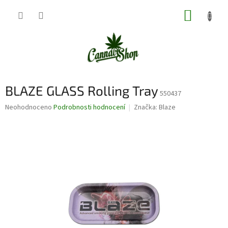
Přejít
NÁKUP
na
obsah
KOŠÍK
BLAZE GLASS Rolling Tray
550437
Průměrné
Neohodnoceno
Podrobnosti hodnocení
Značka:
Blaze
hodnocení
produktu
je
0,0
z
5
hvězdiček.