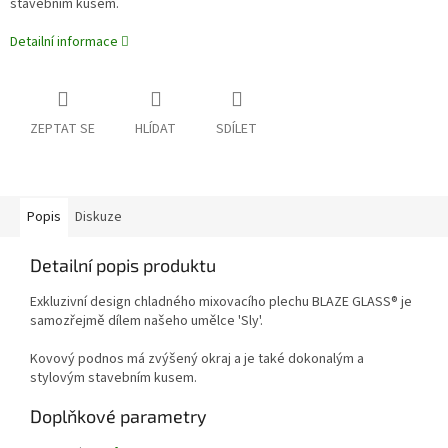
stavebním kusem.
Detailní informace
ZEPTAT SE
HLÍDAT
SDÍLET
Popis
Diskuze
Detailní popis produktu
Exkluzivní design chladného mixovacího plechu BLAZE GLASS® je
samozřejmě dílem našeho umělce 'Sly'.
Kovový podnos má zvýšený okraj a je také dokonalým a
stylovým stavebním kusem.
Doplňkové parametry