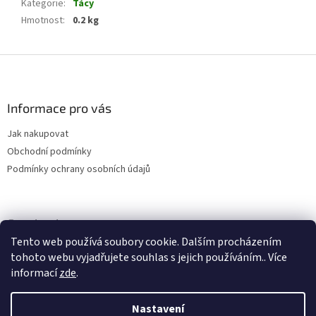
Kategorie
:
Tácy
Hmotnost
:
0.2 kg
Z
á
p
a
Informace pro vás
t
Jak nakupovat
í
Obchodní podmínky
Podmínky ochrany osobních údajů
Facebook
Tento web používá soubory cookie. Dalším procházením
tohoto webu vyjadřujete souhlas s jejich používáním.. Více
informací
zde
.
Nastavení
Vytvořil Shoptet