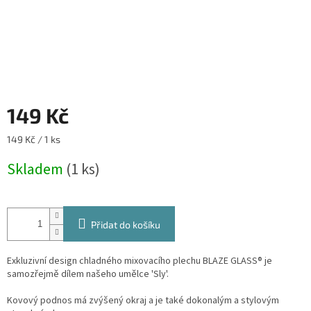
149 Kč
Měrná
149 Kč / 1 ks
cena:
Skladem
(1 ks)
Přidat do košíku
Exkluzivní design chladného mixovacího plechu BLAZE GLASS® je
samozřejmě dílem našeho umělce 'Sly'.
Kovový podnos má zvýšený okraj a je také dokonalým a stylovým