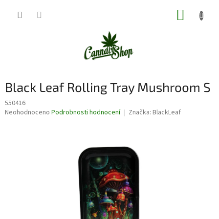
Přejít
NÁKUP
na
obsah
KOŠÍK
Black Leaf Rolling Tray Mushroom S
550416
Průměrné
Neohodnoceno
Podrobnosti hodnocení
Značka:
BlackLeaf
hodnocení
produktu
je
0,0
z
5
hvězdiček.