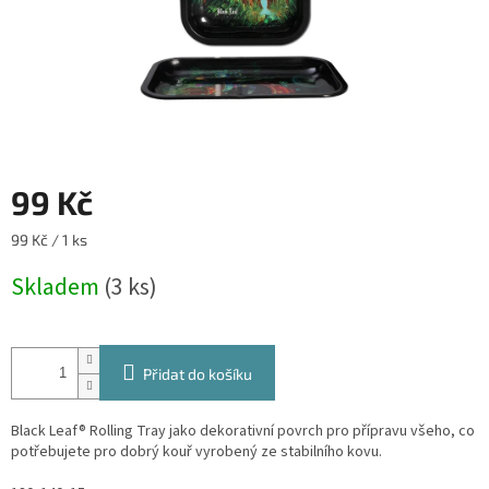
99 Kč
Měrná
99 Kč / 1 ks
cena:
Skladem
(3 ks)
Přidat do košíku
Black Leaf® Rolling Tray jako dekorativní povrch pro přípravu všeho, co
potřebujete pro dobrý kouř vyrobený ze stabilního kovu.