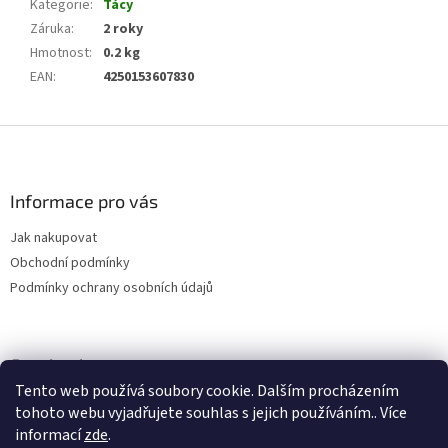
Kategorie
:
Tácy
Záruka
:
2 roky
Hmotnost
:
0.2 kg
EAN
:
4250153607830
Z
á
p
a
Informace pro vás
t
Jak nakupovat
í
Obchodní podmínky
Podmínky ochrany osobních údajů
Facebook
Tento web používá soubory cookie. Dalším procházením
tohoto webu vyjadřujete souhlas s jejich používáním.. Více
informací
zde
.