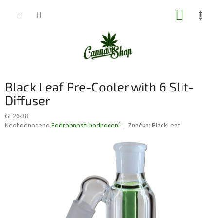
Přejít
NÁKUP
na
obsah
KOŠÍK
Black Leaf Pre-Cooler with 6 Slit-
Diffuser
GF26-38
Průměrné
Neohodnoceno
Podrobnosti hodnocení
Značka:
BlackLeaf
hodnocení
produktu
je
0,0
z
5
hvězdiček.