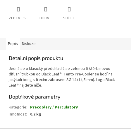
ZEPTAT SE
HLÍDAT
SDÍLET
Popis
Diskuze
Detailní popis produktu
Jedná se o klasický předchladič se zelenou 6-štěrbinovou
difuzní trubkou od Black Leaf®. Tento Pre-Cooler se hodí na
jakýkoli bong s třecím zábrusem SG 14 (14,5 mm). Logo Black
Leaf® najdete níže.
Doplňkové parametry
Kategorie
:
Precoolery / Perculatory
Hmotnost
:
0.2 kg