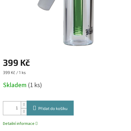
399 Kč
Měrná
399 Kč / 1 ks
cena:
Skladem
(1 ks)
Přidat do košíku
Detailní informace