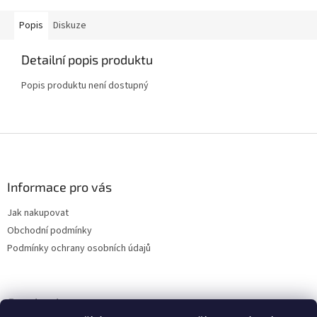
Popis
Diskuze
Detailní popis produktu
Popis produktu není dostupný
Z
á
p
a
Informace pro vás
t
Jak nakupovat
í
Obchodní podmínky
Podmínky ochrany osobních údajů
Facebook