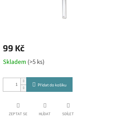
99 Kč
Měrná
Skladem
(>5 ks)
cena:
Přidat do košíku
ZEPTAT SE
HLÍDAT
SDÍLET