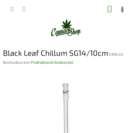
Přejít
NÁKUP
na
obsah
KOŠÍK
Black Leaf Chillum SG14/10cm
E900-10
Průměrné
Neohodnoceno
Podrobnosti hodnocení
hodnocení
produktu
je
0,0
z
5
hvězdiček.