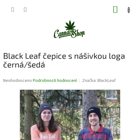
Přejít
NÁKUP
na
obsah
KOŠÍK
Black Leaf čepice s nášivkou loga
černá/šedá
Průměrné
Neohodnoceno
Podrobnosti hodnocení
Značka:
BlackLeaf
hodnocení
produktu
je
0,0
z
5
hvězdiček.