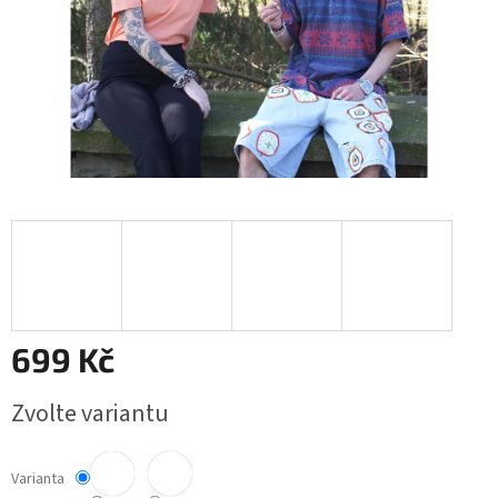
699 Kč
Měrná
Zvolte variantu
cena:
Varianta