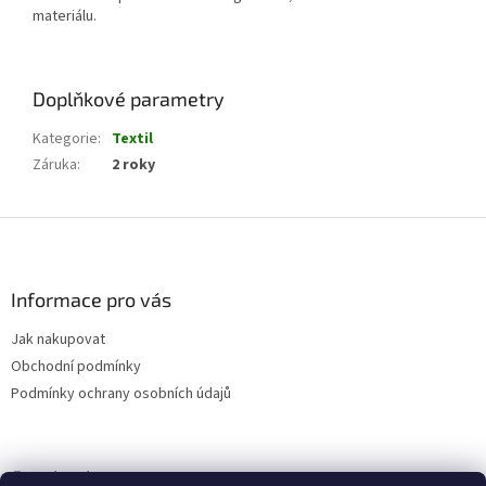
materiálu.
Doplňkové parametry
Kategorie
:
Textil
Záruka
:
2 roky
Z
á
p
a
Informace pro vás
t
Jak nakupovat
í
Obchodní podmínky
Podmínky ochrany osobních údajů
Facebook