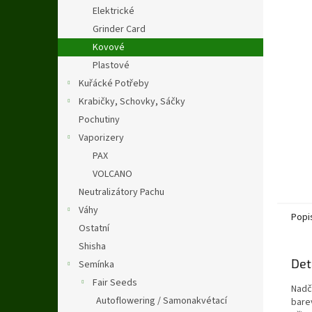
n
Elektrické
e
Grinder Card
l
Kovové
Plastové
Kuřácké Potřeby
Krabičky, Schovky, Sáčky
Pochutiny
Vaporizery
PAX
VOLCANO
Neutralizátory Pachu
Váhy
Popi
Ostatní
Shisha
Det
Semínka
Fair Seeds
Nadč
Autoflowering / Samonakvétací
bare