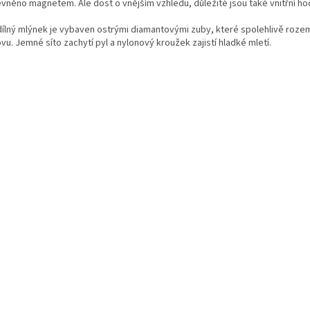
evněno magnetem. Ale dost o vnějším vzhledu, důležité jsou také vnitřní ho
dílný mlýnek je vybaven ostrými diamantovými zuby, které spolehlivě rozem
vu. Jemné síto zachytí pyl a nylonový kroužek zajistí hladké mletí.