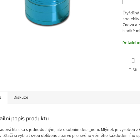
Čtyřdílný
spolehliv
Znovu a z
hladké ml
Detailní 
TISK
s
Diskuze
ailní popis produktu
asová klasika s jednoduchým, ale osobním designem. Mlýnek je vyroben z CNC
v. Stačí si vybrat svou oblíbenou barvu pro svého věrného každodenního spo