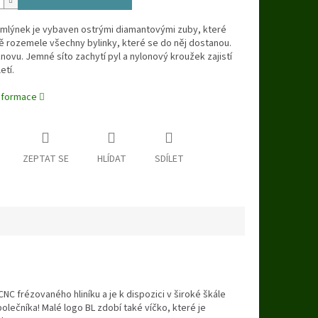
 mlýnek je vybaven ostrými diamantovými zuby, které
ě rozemele všechny bylinky, které se do něj dostanou.
novu. Jemné síto zachytí pyl a nylonový kroužek zajistí
etí.
informace
ZEPTAT SE
HLÍDAT
SDÍLET
 frézovaného hliníku a je k dispozici v široké škále
lečníka! Malé logo BL zdobí také víčko, které je