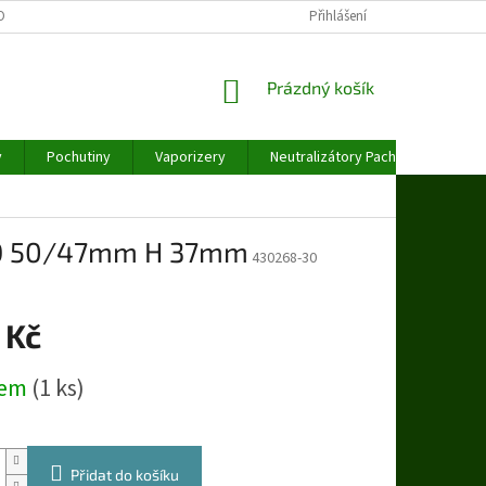
OBNÍCH ÚDAJŮ
Přihlášení
NÁKUPNÍ
Prázdný košík
KOŠÍK
y
Pochutiny
Vaporizery
Neutralizátory Pachu
Váhy
rá Ø 50/47mm H 37mm
430268-30
 Kč
dem
(1 ks)
Přidat do košíku