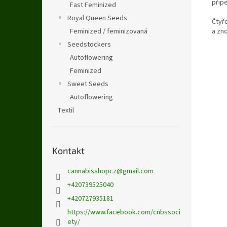
přip
Fast Feminized
Royal Queen Seeds
Čtyř
Feminized / feminizovaná
a zno
Seedstockers
Autoflowering
Feminized
Sweet Seeds
Autoflowering
Textil
Kontakt
cannabisshopcz
@
gmail.com
+420739525040
+420727935181
https://www.facebook.com/cnbssoci
ety/