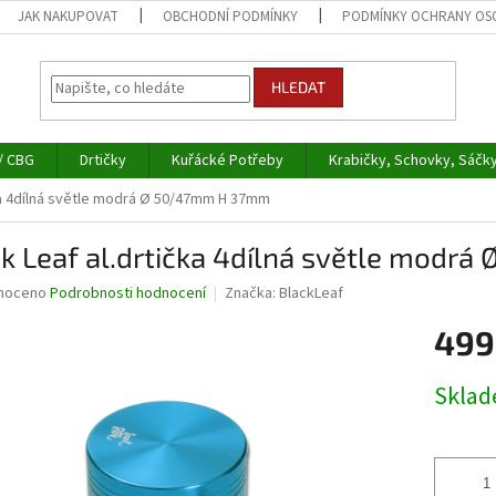
JAK NAKUPOVAT
OBCHODNÍ PODMÍNKY
PODMÍNKY OCHRANY OS
HLEDAT
/ CBG
Drtičky
Kuřácké Potřeby
Krabičky, Schovky, Sáčk
čka 4dílná světle modrá Ø 50/47mm H 37mm
ck Leaf al.drtička 4dílná světle mod
né
noceno
Podrobnosti hodnocení
Značka:
BlackLeaf
ní
499
u
Měrná
Skla
cena:
ek.