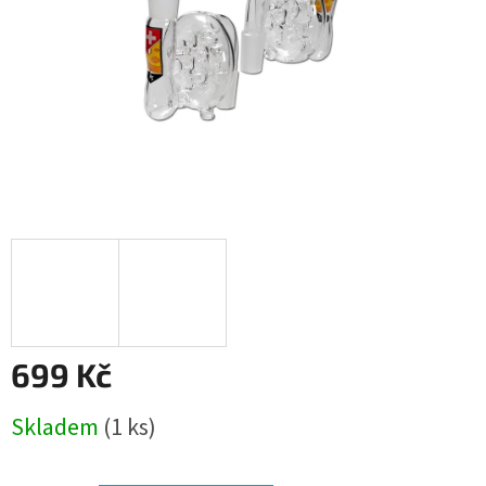
699 Kč
Měrná
Skladem
(1 ks)
cena: