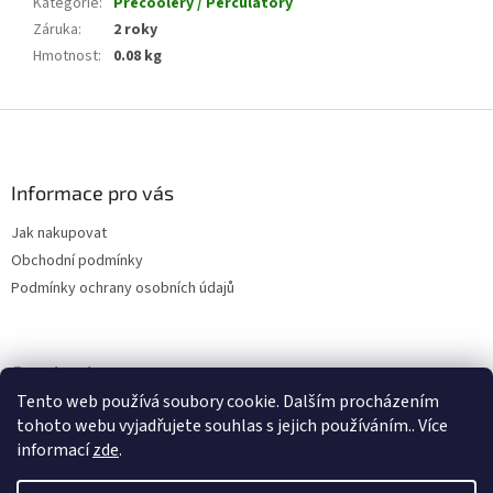
Kategorie
:
Precoolery / Perculatory
Záruka
:
2 roky
Hmotnost
:
0.08 kg
Z
á
p
a
Informace pro vás
t
Jak nakupovat
í
Obchodní podmínky
Podmínky ochrany osobních údajů
Facebook
Tento web používá soubory cookie. Dalším procházením
tohoto webu vyjadřujete souhlas s jejich používáním.. Více
informací
zde
.