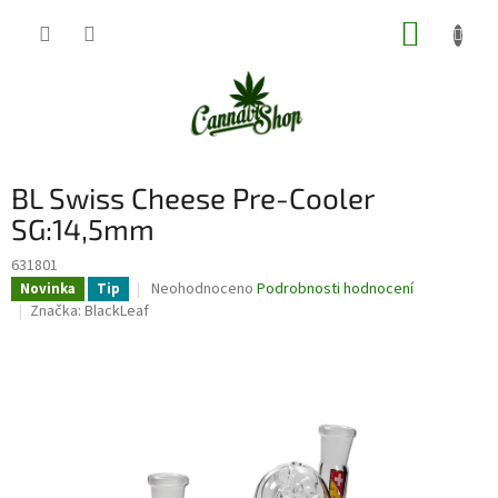
Přejít
NÁKUP
na
obsah
KOŠÍK
BL Swiss Cheese Pre-Cooler
SG:14,5mm
631801
Průměrné
Neohodnoceno
Podrobnosti hodnocení
Novinka
Tip
hodnocení
Značka:
BlackLeaf
produktu
je
0,0
z
5
hvězdiček.