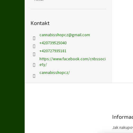
Kontakt
cannabisshopcz
@
gmail.com
+420739525040
+420727935181
https://www.facebook.com/cnbssoci
ety/
cannabisshopcz/
Z
á
p
a
t
Informac
í
Jak nakupo