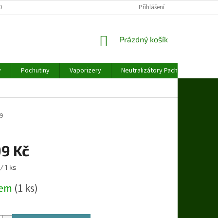
OBNÍCH ÚDAJŮ
Přihlášení
NÁKUPNÍ
Prázdný košík
KOŠÍK
y
Pochutiny
Vaporizery
Neutralizátory Pachu
Váhy
9
99 Kč
/ 1 ks
dem
(1 ks)