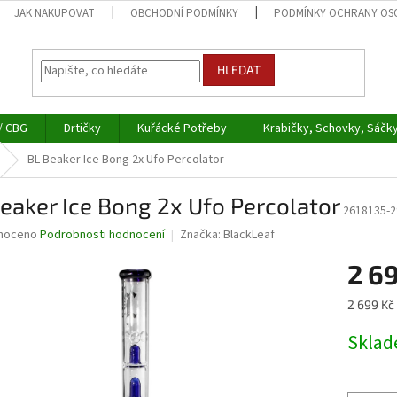
JAK NAKUPOVAT
OBCHODNÍ PODMÍNKY
PODMÍNKY OCHRANY OS
HLEDAT
/ CBG
Drtičky
Kuřácké Potřeby
Krabičky, Schovky, Sáčk
BL Beaker Ice Bong 2x Ufo Percolator
eaker Ice Bong 2x Ufo Percolator
2618135-2
né
noceno
Podrobnosti hodnocení
Značka:
BlackLeaf
ní
2 6
u
Měrná
2 699 Kč 
cena:
Skla
ek.