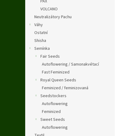
PAX
VOLCANO
Neutralizátory Pachu
Váhy
Ostatní
Shisha
Semínka
Fair Seeds
Autoflowering / Samonakvétací
Fast Feminized
Royal Queen Seeds
Feminized / feminizovaná
Seedstockers
Autoflowering
Feminized
Sweet Seeds
Autoflowering
Textil