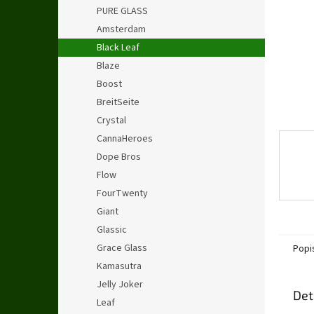
n
PURE GLASS
e
Amsterdam
l
Black Leaf
Blaze
Boost
BreitSeite
Crystal
CannaHeroes
Dope Bros
Flow
FourTwenty
Giant
Glassic
Grace Glass
Popi
Kamasutra
Jelly Joker
Det
Leaf