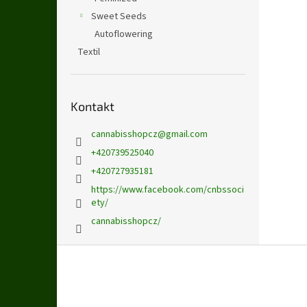
Sweet Seeds
Autoflowering
Textil
Kontakt
cannabisshopcz
@
gmail.com
+420739525040
+420727935181
https://www.facebook.com/cnbssoci
ety/
cannabisshopcz/
Z
á
p
a