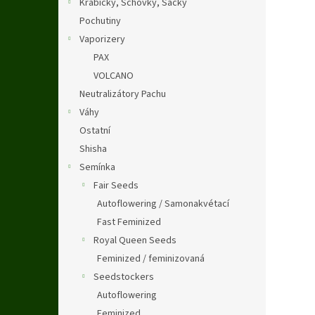
Krabičky, Schovky, Sáčky
Pochutiny
Vaporizery
PAX
VOLCANO
Neutralizátory Pachu
Váhy
Ostatní
Shisha
Semínka
Fair Seeds
Autoflowering / Samonakvétací
Fast Feminized
Royal Queen Seeds
Feminized / feminizovaná
Seedstockers
Autoflowering
Feminized