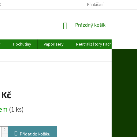
OBNÍCH ÚDAJŮ
Přihlášení
NÁKUPNÍ
Prázdný košík
KOŠÍK
y
Pochutiny
Vaporizery
Neutralizátory Pachu
Váhy
 Kč
dem
(1 ks)
Přidat do košíku