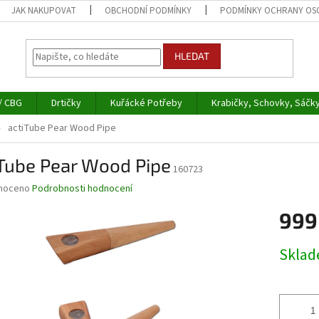
JAK NAKUPOVAT
OBCHODNÍ PODMÍNKY
PODMÍNKY OCHRANY OS
HLEDAT
/ CBG
Drtičky
Kuřácké Potřeby
Krabičky, Schovky, Sáčk
actiTube Pear Wood Pipe
iTube Pear Wood Pipe
160723
né
noceno
Podrobnosti hodnocení
ní
999
u
Měrná
Skla
cena:
ek.