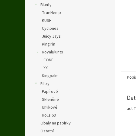
n
Blunty
e
TrueHemp
l
KUSH
Cyclones
Juicy Jays
KingPin
RoyalBlunts
CONE
XXL
Kingpalm
Popi
Filtry
Papírové
Det
Skleněné
Uhlíkové
acti
Rolls 69
Obaly na papírky
Ostatní