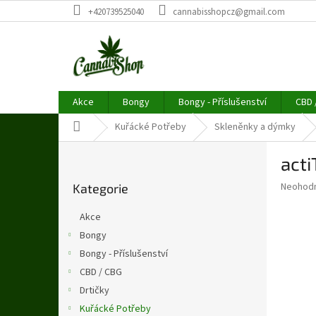
Přejít
+420739525040
cannabisshopcz@gmail.com
na
obsah
Akce
Bongy
Bongy - Příslušenství
CBD 
Domů
Kuřácké Potřeby
Skleněnky a dýmky
P
act
o
Přeskočit
s
Průměr
Neohod
Kategorie
kategorie
t
hodnoce
r
produkt
Akce
a
je
Bongy
0,0
n
z
Bongy - Příslušenství
n
5
í
CBD / CBG
hvězdič
p
Drtičky
a
Kuřácké Potřeby