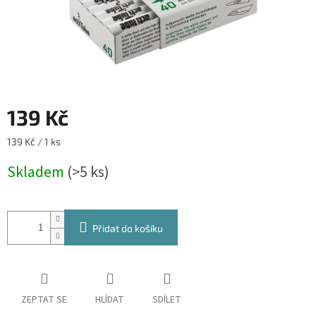
139 Kč
Měrná
139 Kč / 1 ks
cena:
Skladem
(>5 ks)
Přidat do košíku
ZEPTAT SE
HLÍDAT
SDÍLET