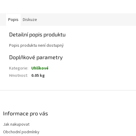
Popis
Diskuze
Detailní popis produktu
Popis produktu není dostupný
Doplňkové parametry
Kategorie
:
Uhlíkové
Hmotnost
:
0.05 kg
Z
á
p
a
Informace pro vás
t
Jak nakupovat
í
Obchodní podmínky