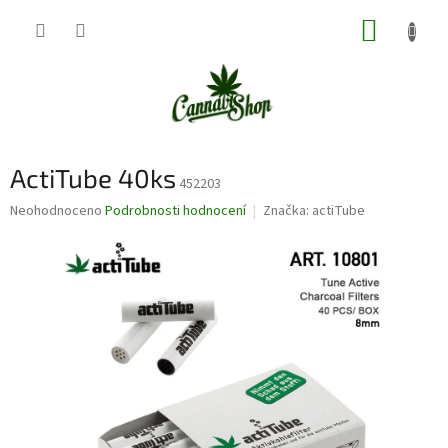
Přejít
NÁKUP
na
obsah
KOŠÍK
ActiTube 40ks
452203
Průměrné
Neohodnoceno
Podrobnosti hodnocení
Značka:
actiTube
hodnocení
produktu
je
0,0
z
5
hvězdiček.