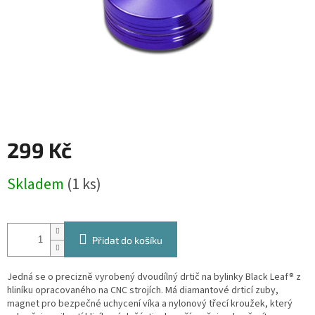
299 Kč
Měrná
Skladem
(1 ks)
cena:
Přidat do košíku
Jedná se o precizně vyrobený dvoudílný drtič na bylinky Black Leaf® z
hliníku opracovaného na CNC strojích. Má diamantové drticí zuby,
magnet pro bezpečné uchycení víka a nylonový třecí kroužek, který