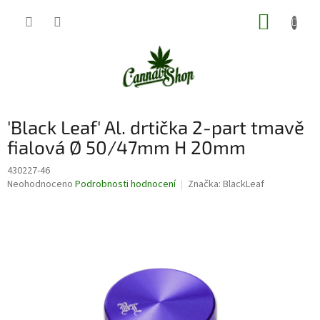
Přejít
NÁKUP
na
obsah
KOŠÍK
'Black Leaf' Al. drtička 2-part tmavě
fialová Ø 50/47mm H 20mm
430227-46
Průměrné
Neohodnoceno
Podrobnosti hodnocení
Značka:
BlackLeaf
hodnocení
produktu
je
0,0
z
5
hvězdiček.