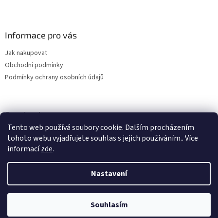
Z
á
p
a
Informace pro vás
t
Jak nakupovat
í
Obchodní podmínky
Podmínky ochrany osobních údajů
Facebook
Tento web používá soubory cookie. Dalším procházením
tohoto webu vyjadřujete souhlas s jejich používáním.. Více
informací
zde
.
Nastavení
Vytvořil Shoptet
Souhlasím
Copyright 2026
Cannabisshop
. Všechna práva vyhrazena.