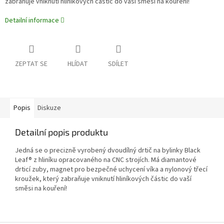
zabraňuje vniknutí hliníkových částic do vaší směsi na kouření!
Detailní informace
ZEPTAT SE
HLÍDAT
SDÍLET
Popis
Diskuze
Detailní popis produktu
Jedná se o precizně vyrobený dvoudílný drtič na bylinky Black
Leaf® z hliníku opracovaného na CNC strojích. Má diamantové
drticí zuby, magnet pro bezpečné uchycení víka a nylonový třecí
kroužek, který zabraňuje vniknutí hliníkových částic do vaší
směsi na kouření!